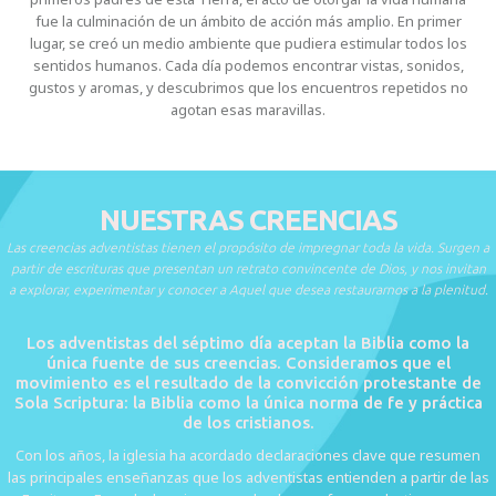
fue la culminación de un ámbito de acción más amplio. En primer
lugar, se creó un medio ambiente que pudiera estimular todos los
sentidos humanos. Cada día podemos encontrar vistas, sonidos,
gustos y aromas, y descubrimos que los encuentros repetidos no
agotan esas maravillas.
NUESTRAS CREENCIAS
Las creencias adventistas tienen el propósito de impregnar toda la vida. Surgen a
partir de escrituras que presentan un retrato convincente de Dios, y nos invitan
a explorar, experimentar y conocer a Aquel que desea restaurarnos a la plenitud.
Los adventistas del séptimo día aceptan la Biblia como la
única fuente de sus creencias. Consideramos que el
movimiento es el resultado de la convicción protestante de
Sola Scriptura: la Biblia como la única norma de fe y práctica
de los cristianos.
Con los años, la iglesia ha acordado declaraciones clave que resumen
las principales enseñanzas que los adventistas entienden a partir de las