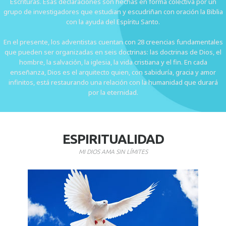
Escrituras. Esas declaraciones son hechas en forma colectiva por un
grupo de investigadores que estudian y escudriñan con oración la Biblia
con la ayuda del Espíritu Santo.
En el presente, los adventistas cuentan con 28 creencias fundamentales
que pueden ser organizadas en seis doctrinas: las doctrinas de Dios, el
hombre, la salvación, la iglesia, la vida cristiana y el fin. En cada
enseñanza, Dios es el arquitecto quien, con sabiduría, gracia y amor
infinitos, está restaurando una relación con la humanidad que durará
por la eternidad.
ESPIRITUALIDAD
MI DIOS AMA SIN LÍMITES